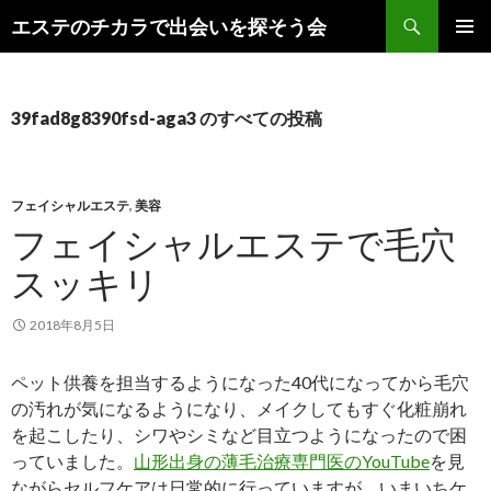
検
エステのチカラで出会いを探そう会
索
コ
メインメ
ン
ニュー
テ
ン
39fad8g8390fsd-aga3 のすべての投稿
ツ
へ
ス
キ
フェイシャルエステ
,
美容
ッ
フェイシャルエステで毛穴
プ
スッキリ
2018年8月5日
ペット供養を担当するようになった40代になってから毛穴
の汚れが気になるようになり、メイクしてもすぐ化粧崩れ
を起こしたり、シワやシミなど目立つようになったので困
っていました。
山形出身の薄毛治療専門医のYouTube
を見
ながらセルフケアは日常的に行っていますが、いまいちケ