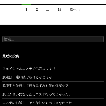
投
1
2
…
15
次へ →
稿
ナ
ビ
検
ゲ
索:
ー
最近の投稿
シ
ョ
フェイシャルエステで毛穴スッキリ
ン
脱毛は、通い続けられるかどうか
脇脱毛と並行して行う黒ずみ対策の保湿ケア
肌はきれいになったしエステ行ってよかった。
エステのお試し、そんな甘いものじゃなかった