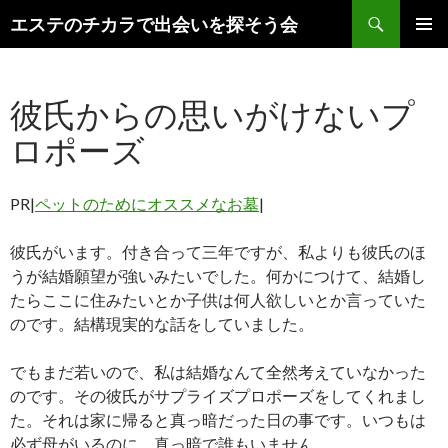
検
エステのチカラで出会いを探そう会
索
コ
メインメ
ン
ニュー
テ
彼氏からの思いがけないプ
ン
ツ
ロポーズ
へ
ス
キ
PR|
ペットのためにオススメなお墓
|
ッ
プ
彼氏がいます。付き合って三年ですが、私よりも彼氏のほ
うが結婚願望が強いみたいでした。何かにつけて、結婚し
たらここに住みたいとか子供は何人欲しいとか言っていた
のです。結構現実的な話をしていました。
でもまだ若いので、私は結婚なんて全然考えていなかった
のです。その彼氏がサプライズプロポーズをしてくれまし
た。それは家に帰ると真っ暗だった日の事です。いつもは
必ず母がいるのに、真っ暗で誰もいません。