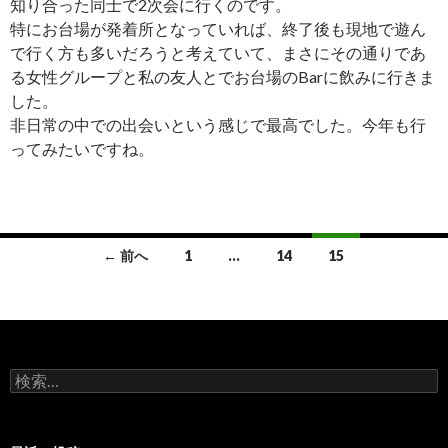
知り合った同士で2次会に行くのです。
特にお台場が発着所となっていれば、終了後も現地で遊ん
で行く方も多いだろうと考えていて、まさにその通りであ
る女性グループと私の友人とでお台場のBarに飲みに行きま
した。
非日常の中での出会いという感じで最高でした。今年も行
ってみたいですね。
投
← 前へ
1
…
14
15
稿
ナ
ビ
検
ゲ
索:
ー