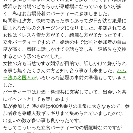
横浜かお台場のどちらかが乗船場になっているものが多
く、私はお台場発着のパーティーに参加しました。
時間帯は夕方、快晴であった事もあって夕日が沈む絶景に
囲まれながらのクルージングになりました。参加されてる
女性はドレスを着た方が多く、綺麗な方が多かったです。
立食パーティーですので、婚活の中では割と参加者の自由
度が高く、気軽に話しかけて会話を楽しみ、連絡先を交換
するという形のものでした。
女性の方も当然ですが婚活が目的で、話しかけて嫌がられ
る事も無くたくさんの方と知り合う事が出来ました。
ハム
ラ法の名医とか
いろいろな話題の事前の準備もしていきま
した、
パーティー中はお酒・料理共に充実していて、出会いと共
にイベントとしても楽しめます。
私が参加した時の船は400名乗りの非常に大きなもので、参
加者数も乗船人数ギリギリまで集められていましたので、
出会いの数が多い事も良かったです。
そしてこういった立食パーティーでの醍醐味なのですが、