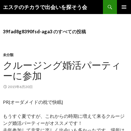
検
エステのチカラで出会いを探そう会
索
コ
メインメ
ン
ニュー
テ
ン
39fad8g8390fsd-aga3 のすべての投稿
ツ
へ
ス
キ
未分類
ッ
クルージング婚活パーティ
プ
ーに参加
2015年6月20日
PR|オーダメイドの枕で快眠|
もうすぐ夏ですが、これからの時期に増えて来るクルージ
ング婚活パーティーがオススメです！
去年参加して非常に楽しく出会いも多かったです。場所は