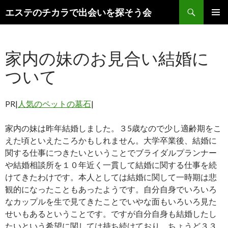
検
エステのチカラで出会いを探そう会
索
コ
メインメ
ン
ニュー
テ
家内の妹のお見合い結婚に
ン
ツ
ついて
へ
ス
キ
PR|
人気のペットの墓石
|
ッ
プ
家内の妹は昨年結婚しました。３5歳なので少し適齢期をこ
えた頃といえたころかもしれません。大学卒業後、結婚に
関する仕事につきたいということでブライダルプランナー
や結婚相談所を１０年近く一貫して結婚に関する仕事を続
けてきたわけです。本人としては結婚に関して一時期は悲
観的になったこともあったようです。自分自身でいろいろ
なカップルを生で見てきたことでいやな面もいろいろ見た
せいもあるということです。ですが自分自身も結婚したし
たいという希望に関しては持ち続けており、ちょうど３３