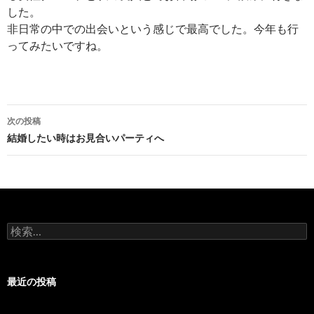
した。
非日常の中での出会いという感じで最高でした。今年も行
ってみたいですね。
投
次の投稿
稿
結婚したい時はお見合いパーティへ
ナ
ビ
ゲ
検
ー
索:
シ
最近の投稿
ョ
ン