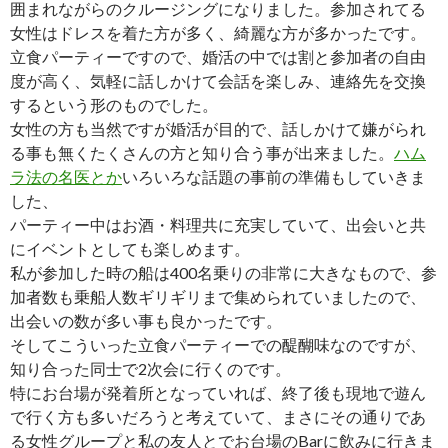
囲まれながらのクルージングになりました。参加されてる
女性はドレスを着た方が多く、綺麗な方が多かったです。
立食パーティーですので、婚活の中では割と参加者の自由
度が高く、気軽に話しかけて会話を楽しみ、連絡先を交換
するという形のものでした。
女性の方も当然ですが婚活が目的で、話しかけて嫌がられ
る事も無くたくさんの方と知り合う事が出来ました。
ハム
ラ法の名医とか
いろいろな話題の事前の準備もしていきま
した、
パーティー中はお酒・料理共に充実していて、出会いと共
にイベントとしても楽しめます。
私が参加した時の船は400名乗りの非常に大きなもので、参
加者数も乗船人数ギリギリまで集められていましたので、
出会いの数が多い事も良かったです。
そしてこういった立食パーティーでの醍醐味なのですが、
知り合った同士で2次会に行くのです。
特にお台場が発着所となっていれば、終了後も現地で遊ん
で行く方も多いだろうと考えていて、まさにその通りであ
る女性グループと私の友人とでお台場のBarに飲みに行きま