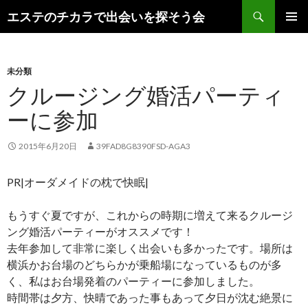
検
エステのチカラで出会いを探そう会
索
コ
メインメ
ン
ニュー
テ
ン
未分類
ツ
クルージング婚活パーティ
へ
ーに参加
ス
キ
ッ
2015年6月20日
39FAD8G8390FSD-AGA3
プ
PR|オーダメイドの枕で快眠|
もうすぐ夏ですが、これからの時期に増えて来るクルージ
ング婚活パーティーがオススメです！
去年参加して非常に楽しく出会いも多かったです。場所は
横浜かお台場のどちらかが乗船場になっているものが多
く、私はお台場発着のパーティーに参加しました。
時間帯は夕方、快晴であった事もあって夕日が沈む絶景に