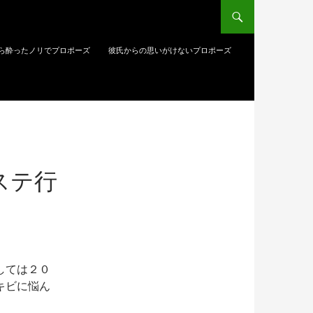
ら酔ったノリでプロポーズ
彼氏からの思いがけないプロポーズ
ステ行
しては２０
キビに悩ん