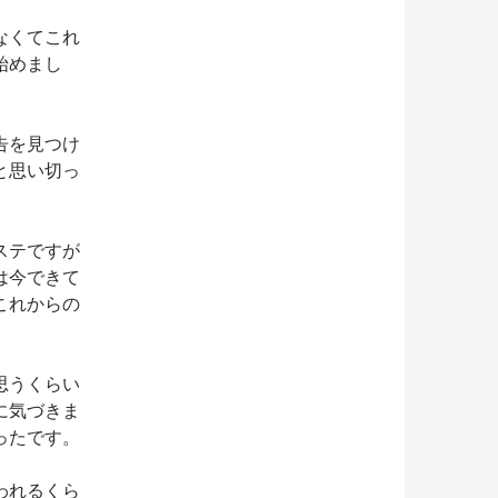
なくてこれ
始めまし
告を見つけ
と思い切っ
ステですが
は今できて
これからの
思うくらい
に気づきま
ったです。
われるくら