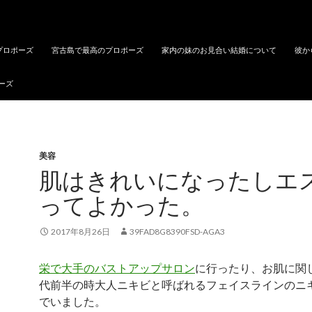
プロポーズ
宮古島で最高のプロポーズ
家内の妹のお見合い結婚について
彼か
ーズ
美容
肌はきれいになったしエ
ってよかった。
2017年8月26日
39FAD8G8390FSD-AGA3
栄で大手のバストアップサロン
に行ったり、お肌に関
代前半の時大人ニキビと呼ばれるフェイスラインのニ
でいました。