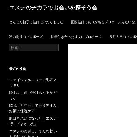
検
エステのチカラで出会いを探そう会
索
コンテンツへスキップ
とんとん拍子に結婚にいたりました
国際結婚にありがちなプロポーズみたいな
私の周りのプロポーズ
長年付き合った彼女にプロポーズ
５月５日のプロポ
検
索:
最近の投稿
フェイシャルエステで毛穴ス
ッキリ
脱毛は、通い続けられるかど
うか
脇脱毛と並行して行う黒ずみ
対策の保湿ケア
肌はきれいになったしエステ
行ってよかった。
エステのお試し、そんな甘い
ものじゃなかった